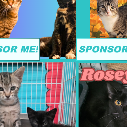
OR ME!
SPONSOR