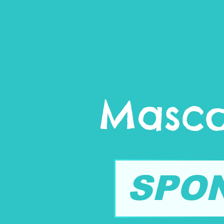
Masco
SPO